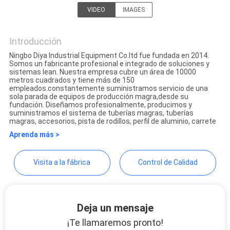
PIDA
VIDEO
IMAGES
Ningbo Diya Industrial
UNA
Equipment Co., Ltd.
Introducción
CITA
Ningbo Diya Industrial Equipment Co.ltd fue fundada en 2014.
Somos un fabricante profesional e integrado de soluciones y
sistemas lean. Nuestra empresa cubre un área de 10000
MAPA
metros cuadrados y tiene más de 150
empleados.constantemente suministramos servicio de una
DEL
sola parada de equipos de producción magra,desde su
fundación. Diseñamos profesionalmente, producimos y
SITIO
suministramos el sistema de tuberías magras, tuberías
magras, accesorios, pista de rodillos, perfil de aluminio, carrete
Aprenda más >
PRIVACY
Visita a la fábrica
Control de Calidad
POLICY
Deja un mensaje
¡Te llamaremos pronto!