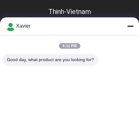
Thinh-Vietnam
Xavier
6:11 PM
Good day, what product are you looking for?
Categorías Populares
Todos
Conector Magro Del 
Tubo Magro
Tubo
Accesorios Para 
Pista Del Rodillo
Tubos Lean
Tubo Magro De 
Tubo Magro
Aluminio