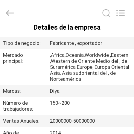
Diya
Industrial
Equipment
Co.,
Ltd..
All
Rights
Detalles de la empresa
Reserved.
HOGAR
Tipo de negocio:
Fabricante , exportador
PRODUCTOS
Mercado
,Africa,Oceania,Worldwide ,Eastern
principal:
,Western de Oriente Medio del , de
Suramérica Europe, Europa Oriental
SOBRE
Asia, Asia sudoriental del , de
NOSOTROS
Norteamérica
Marcas:
Diya
VIAJE
Número de
150~200
DE
trabajadores:
LA
Ventas Anuales:
20000000-50000000
FÁBRICA
Año de
2014