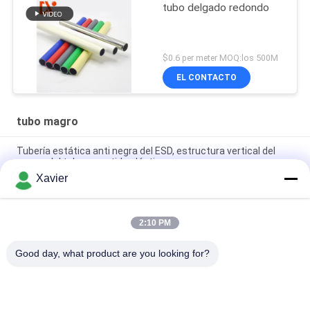
tubo delgado redondo
$0.6 per meter MOQ:los 500M
EL CONTACTO
tubo magro
Tubería estática anti negra del ESD, estructura vertical del
marco del tubo revestido plástico
Xavier
Diámetro revestido plástico de la prueba 28m m del moho del
tubo del ESD para la estructura flexible
2:10 PM
Tubería de acero revestida del PE magro de la carpeta
Od28mm para los sistemas del estante
Good day, what product are you looking for?
Categorías Populares
Todos