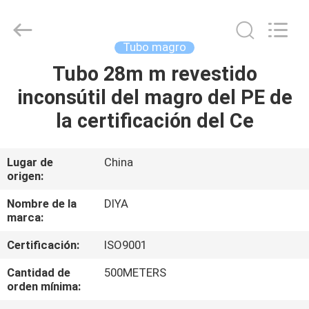
Diya
Industrial
Equipment
Co.,
Ltd..
Tubo magro
All
Rights
Reserved.
Tubo 28m m revestido
HOGAR
inconsútil del magro del PE de
PRODUCTOS
la certificación del Ce
SOBRE
Lugar de
China
origen:
NOSOTROS
Nombre de la
DIYA
marca:
VIAJE
Certificación:
ISO9001
DE
LA
Cantidad de
500METERS
orden mínima:
FÁBRICA