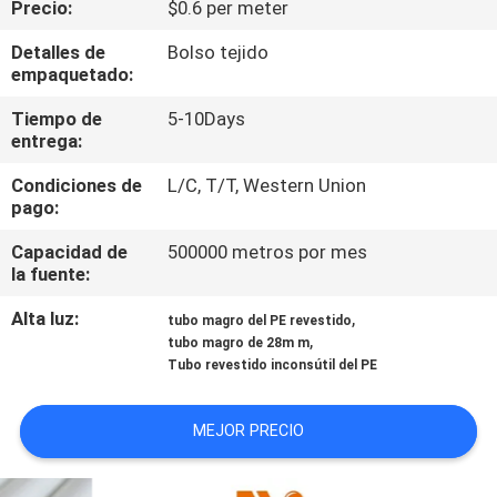
Precio:
$0.6 per meter
CONTROL
Detalles de
Bolso tejido
empaquetado:
DE
Tiempo de
5-10Days
CALIDAD
entrega:
Condiciones de
L/C, T/T, Western Union
ÉNTRENOS
pago:
EN
Capacidad de
500000 metros por mes
CONTACTO
la fuente:
CON
Alta luz:
,
tubo magro del PE revestido
,
tubo magro de 28m m
Tubo revestido inconsútil del PE
NOTICIAS
MEJOR PRECIO
CASOS