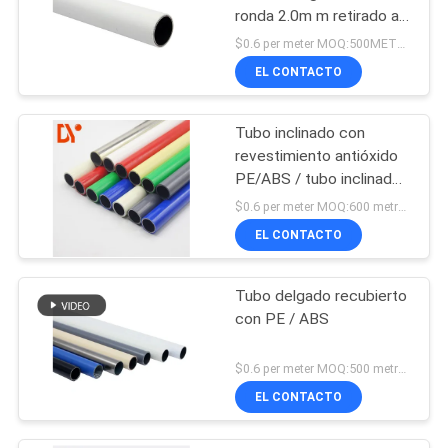
ronda 2.0m m retirado a
frío
$0.6 per meter MOQ:500METERS
EL CONTACTO
Tubo inclinado con
revestimiento antióxido
PE/ABS / tubo inclinado
antiestático para soporte
$0.6 per meter MOQ:600 metros
de flujo
EL CONTACTO
Tubo delgado recubierto
con PE / ABS
$0.6 per meter MOQ:500 metros
EL CONTACTO