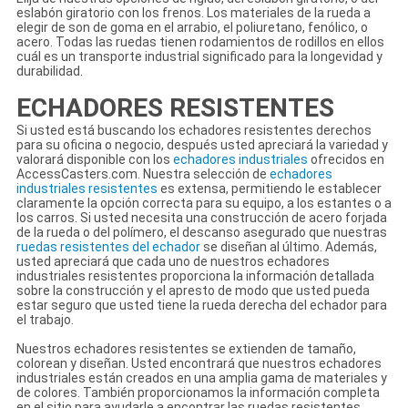
eslabón giratorio con los frenos. Los materiales de la rueda a
elegir de son de goma en el arrabio, el poliuretano, fenólico, o
acero. Todas las ruedas tienen rodamientos de rodillos en ellos
cuál es un transporte industrial significado para la longevidad y
durabilidad.
ECHADORES RESISTENTES
Si usted está buscando los echadores resistentes derechos
para su oficina o negocio, después usted apreciará la variedad y
valorará disponible con los
echadores industriales
ofrecidos en
AccessCasters.com. Nuestra selección de
echadores
industriales resistentes
es extensa, permitiendo le establecer
claramente la opción correcta para su equipo, a los estantes o a
los carros. Si usted necesita una construcción de acero forjada
de la rueda o del polímero, el descanso asegurado que nuestras
ruedas resistentes del echador
se diseñan al último. Además,
usted apreciará que cada uno de nuestros echadores
industriales resistentes proporciona la información detallada
sobre la construcción y el apresto de modo que usted pueda
estar seguro que usted tiene la rueda derecha del echador para
el trabajo.
Nuestros echadores resistentes se extienden de tamaño,
colorean y diseñan. Usted encontrará que nuestros echadores
industriales están creados en una amplia gama de materiales y
de colores. También proporcionamos la información completa
en el sitio para ayudarle a encontrar las ruedas resistentes