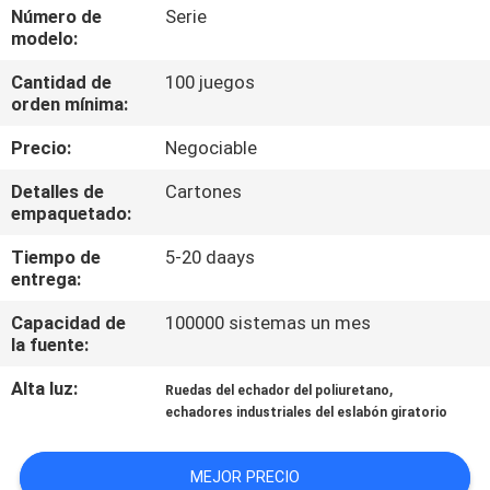
Número de
Serie
modelo:
CONTROL
Cantidad de
100 juegos
DE
orden mínima:
CALIDAD
Precio:
Negociable
ÉNTRENOS
Detalles de
Cartones
empaquetado:
EN
Tiempo de
5-20 daays
CONTACTO
entrega:
CON
Capacidad de
100000 sistemas un mes
la fuente:
NOTICIAS
Alta luz:
,
Ruedas del echador del poliuretano
echadores industriales del eslabón giratorio
CASOS
MEJOR PRECIO