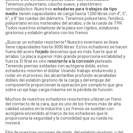
Tenemos poliuretano, caucho suave, y elastómero
termoplástico. Nuestros
echadores para trabajos de tipo
medio
tienen capacidades de carga hasta 1200 libras con 4", 5",
6", y 8" las ruedas del diámetro. Tenemos poliuretano, fenólico,
poliuretano en los materiales del arrabio, y de la rueda de TPR.
Todos nuestros
echadores de
la
placa
son rígidos, eslabones
giratorios y eslabón giratorio con los frenos.
¿Buscar un echador resistente? Nuestro inventario en línea
tiene capacidades hasta 3000 libras. Estos echadores se hacen
fuera del acero
forjado
descenso que es más fuerte que el
arrabio. La placa superior más grande proporciona estabilidad y
fuerza. El final es cinc
resistente a la corrosión
plateado.
Teniendo piernas soldadas con autógena doble, estos
echadores resisten el doblar. Usando trabajo-endurecido y
rodar-en el proceso, las alcantarillas profundo-acanaladas
dobles del eslabón giratorio de la carga y del empuje del
componente proporcionan la operación por completo que gira
sobre un eje bajo carga máxima sin la pérdida de función.
Muchos de nuestros echadores resistentes utilizan un freno
del contacto de la cara, que es uno de los frenos más de alta
calidad usados en la industria. Los frenos se sueldan con
autógena encendido al marco de los echadores que le
proporciona la seguridad y la comodidad que su rueda no
moverá.
Elija de nuestras opciones de rígido, del eslabón giratorio, o del