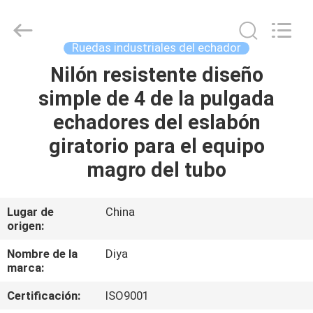
Diya
Industrial
Equipment
Co.,
Ltd..
Ruedas industriales del echador
All
Rights
Reserved.
Nilón resistente diseño
HOGAR
simple de 4 de la pulgada
PRODUCTOS
echadores del eslabón
giratorio para el equipo
SOBRE
magro del tubo
NOSOTROS
Lugar de
China
origen:
VIAJE
DE
Nombre de la
Diya
marca:
LA
Certificación:
ISO9001
FÁBRICA