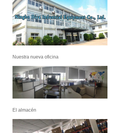
PIDA
UNA
CITA
MAPA
DEL
Nuestra nueva oficina
SITIO
PRIVACY
POLICY
El almacén