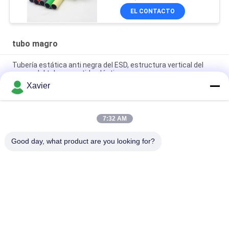
EL CONTACTO
tubo magro
Tubería estática anti negra del ESD, estructura vertical del
marco del tubo revestido plástico
Xavier
Diámetro revestido plástico de la prueba 28m m del moho del
tubo del ESD para la estructura flexible
7:32 AM
Tubería de acero revestida del PE magro de la carpeta
Od28mm para los sistemas del estante
Good day, what product are you looking for?
Categorías Populares
Todos
Conector Magro Del 
Tubo Magro
Tubo
Accesorios Para 
Pista De Rodillos De 