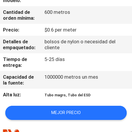
modelo:
Cantidad de
600 metros
CONTROL
orden mínima:
DE
Precio:
$0.6 per meter
CALIDAD
Detalles de
bolsos de nylon o necesidad del
empaquetado:
cliente
ÉNTRENOS
Tiempo de
5-25 días
EN
entrega:
CONTACTO
Capacidad de
1000000 metros un mes
CON
la fuente:
Alta luz:
,
Tubo magro
Tubo del ESD
NOTICIAS
MEJOR PRECIO
CASOS