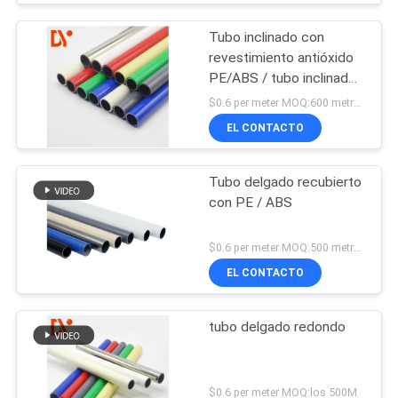
Tubo inclinado con
revestimiento antióxido
PE/ABS / tubo inclinado
antiestático para soporte
$0.6 per meter MOQ:600 metros
de flujo
EL CONTACTO
Tubo delgado recubierto
con PE / ABS
$0.6 per meter MOQ:500 metros
EL CONTACTO
tubo delgado redondo
$0.6 per meter MOQ:los 500M