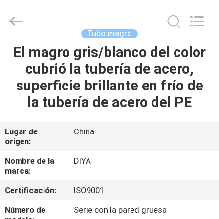
Diya
Industrial
Equipment
Co.,
Ltd..
Tubo magro
All
Rights
Reserved.
El magro gris/blanco del color
HOGAR
cubrió la tubería de acero,
PRODUCTOS
superficie brillante en frío de
la tubería de acero del PE
SOBRE
NOSOTROS
Lugar de
China
origen:
VIAJE
Nombre de la
DIYA
marca:
DE
Certificación:
ISO9001
LA
FÁBRICA
Número de
Serie con la pared gruesa